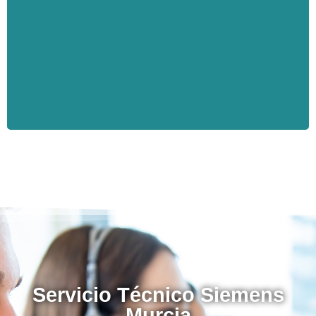
anticiparse a la avería evitándole gastos
innecesarios
Servicio Técnico Siemens
Murcia