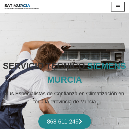
Saltar
al
contenido
SERVICIO TÉCNICO
SIEMENS
MURCIA
Sus Especialistas de Confianza en Climatización en
toda la Provincia de Murcia
868 611 249