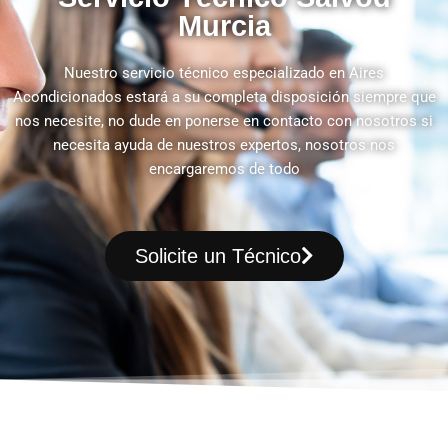
Murcia
Nuestro servicio técnico especializado en Aires
Acondicionados estará a su completa disposición siempre que
nos necesite, no dude en ponerse en contacto con nosotros si
necesita ayuda de nuestros expertos, nosotros nos
encargaremos de todo
Solicite un Técnico