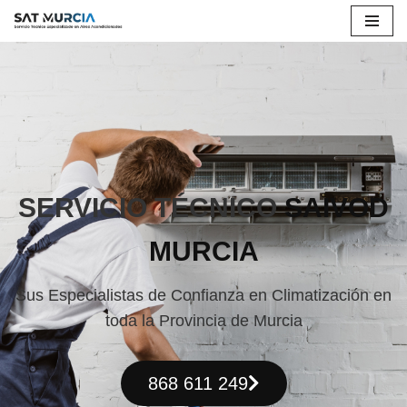
Saltar
al
contenido
SERVICIO TÉCNICO
SAIVOD
MURCIA
Sus Especialistas de Confianza en Climatización en
toda la Provincia de Murcia
868 611 249