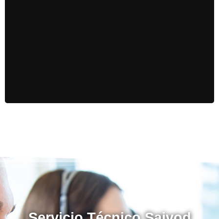
especialistas
para detectar cualquier problema y
anticiparse a la avería evitándole gastos
innecesarios
Servicio Técnico Saivod