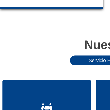
Nue
Servicio 
Ant
Nuestro
servicio técnico
de
Aires
de
Acondicionados
se encargará de
en