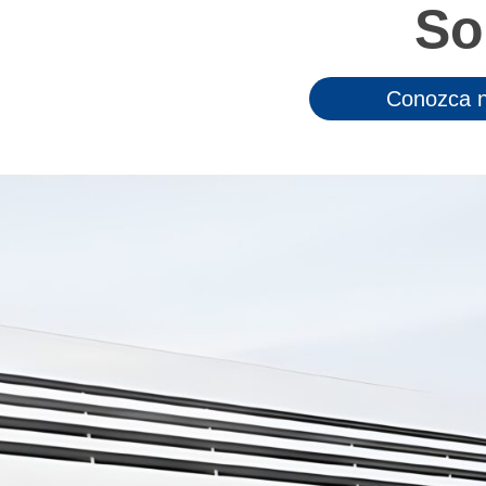
So
Conozca n