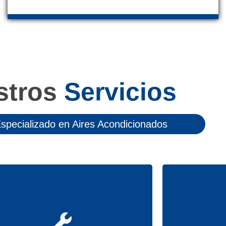
stros
Servicios
Especializado en Aires Acondicionados
Para prevenir
e cualquier avería que sufra su equipo
importante re
Aire Acondicionado
procure confiar
mantenimien
auténticos especialistas
como los