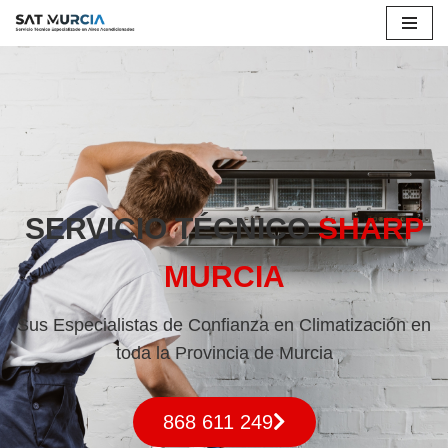
Saltar
al
contenido
SERVICIO TÉCNICO
SHARP
MURCIA
Sus Especialistas de Confianza en Climatización en
toda la Provincia de Murcia
868 611 249