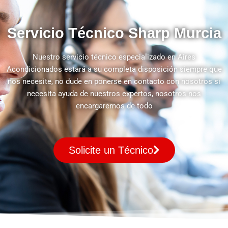
Servicio Técnico Sharp Murcia
Nuestro servicio técnico especializado en Aires
Acondicionados estará a su completa disposición siempre que
nos necesite, no dude en ponerse en contacto con nosotros si
necesita ayuda de nuestros expertos, nosotros nos
encargaremos de todo
Solicite un Técnico