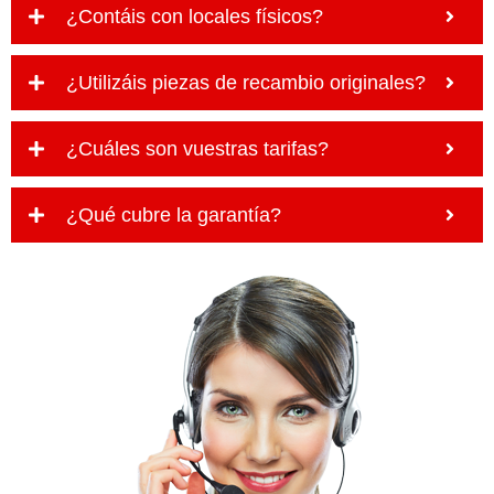
¿Contáis con locales físicos?
¿Utilizáis piezas de recambio originales?
¿Cuáles son vuestras tarifas?
¿Qué cubre la garantía?